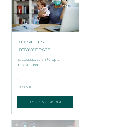
Infusiones
Intravenosas
Especialistas en terapia
intravenosa
1 h
Variable
Variable
Reservar ahora